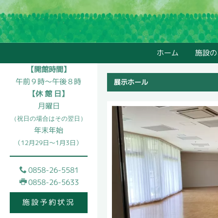
ホーム
施設の
【開館時間】
午前９時～午後８時
展示ホール
【休 館 日】
月曜日
（祝日の場合はその翌日）
年末年始
（12月29日～1月3日）
0858-26-5581
0858-26-5633
施設予約状況