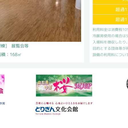
超過1
超過1
利用料金は消費税1
冷暖房使用の場合は
入場料を徴収したり
理棟] 展覧会等
目的とする団体等が
面積：168㎡
設備の利用料につい