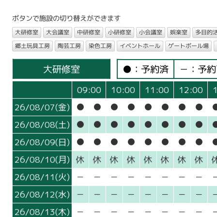
ボタンで施設の切り替えができます
大研修室
大会議室
中研修室
小研修室
小会議室
娯楽室
多目的
郷土玩具工房
陶芸工房
染色工房
イベントホール
ゲートボール場
大研修室
●：予約済
－：予
09:00
10:00
11:00
12:00
26/08/07(金)
●
●
●
●
●
●
●
●
26/08/08(土)
●
●
●
●
●
●
●
●
26/08/09(日)
●
●
●
●
●
●
●
●
26/08/10(月)
休
休
休
休
休
休
休
休
26/08/11(火)
－
－
－
－
－
－
－
－
26/08/12(水)
－
－
－
－
－
－
－
－
26/08/13(木)
－
－
－
－
－
－
－
－