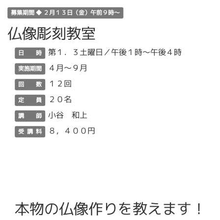
募集期間 ◆ ２月１３日（金）午前９時～
仏像彫刻教室
第１．３土曜日／午後１時～午後４時
日 時
４月～９月
実施期間
１２回
回 数
２０名
定 員
小谷 和上
講 師
８，４００円
受 講 料
本物の仏像作りを教えます！